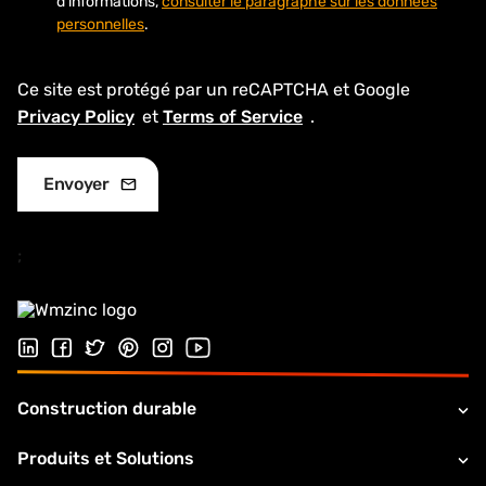
d’informations,
consulter le paragraphe sur les données
personnelles
.
Ce site est protégé par un reCAPTCHA et Google
Privacy Policy
et
Terms of Service
.
;
Suivez-nous sur LinkedIn
Suivez-nous sur Facebook
Follow us on Twitter
Suivez-nous sur Pinterest
Suivez-nous sur Instagram
Visiter notre chaîne Youtube
Construction durable
Produits et Solutions