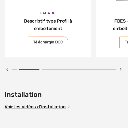
FACADE
Descriptif type Profil à
FDES -
emboîtement
emboî
Télécharger DOC
T
Installation
Voir les vidéos d'installation