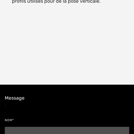
profils utilisés pour de la pose verticale.
Message
;
NOM*