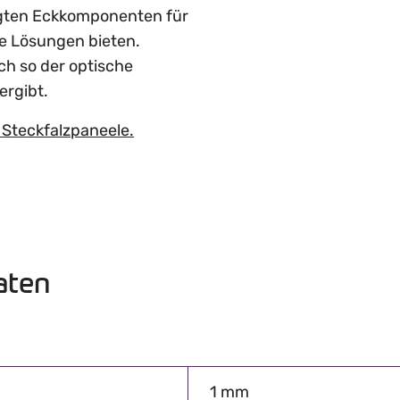
tigten Eckkomponenten für
e Lösungen bieten.
ich so der optische
ergibt.
 Steckfalzpaneele.
aten
1 mm