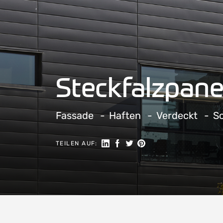
Steckfalzpane
Fassade
Haften
Verdeckt
S
Auf LinkedIn teilen
Auf Facebook teilen
Auf Twitter teilen
Auf Pinterest teilen
TEILEN AUF: