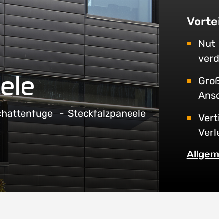
Vorte
Nut-
verd
ele
Groß
Ansc
chattenfuge
Steckfalzpaneele
Vert
Verl
Allgem