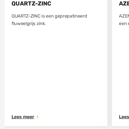
QUARTZ-ZINC
AZ
QUARTZ-ZINC is een geprepatineerd
AZEN
fluweelgrijs zink.
een 
Lees meer
Lee