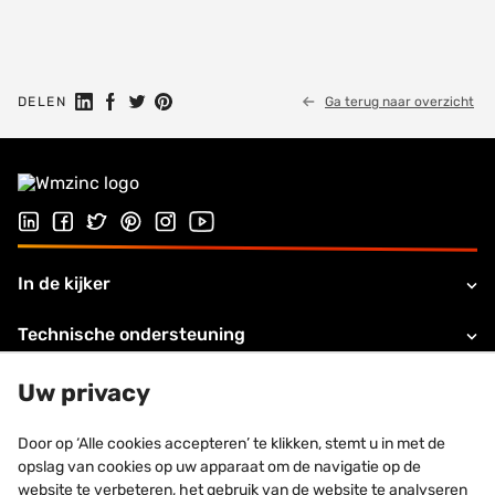
Share on Linkedin
Share on Facebook
Share on Twitter
Share on Pinterest
DELEN
Ga terug naar overzicht
Follow us on LinkedIn
Follow us on Facebook
Follow us on Twitter
Follow us on Pinterest
Follow us on Instagram
Visit our Youtube channel
In de kijker
Technische ondersteuning
Over VMZINC
Uw privacy
Legale informatie
Door op ‘Alle cookies accepteren’ te klikken, stemt u in met de
opslag van cookies op uw apparaat om de navigatie op de
Contacteer ons
website te verbeteren, het gebruik van de website te analyseren