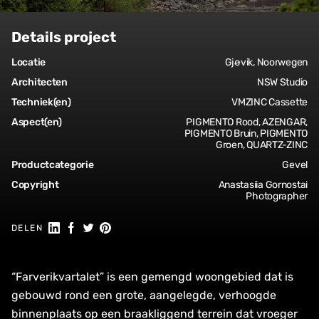
Details project
Locatie
Gjøvik, Noorwegen
Architecten
NSW Studio
Techniek(en)
VMZINC Cassette
Aspect(en)
PIGMENTO Rood, AZENGAR,
PIGMENTO Bruin, PIGMENTO
Groen, QUARTZ-ZINC
Productcategorie
Gevel
Copyright
Anastasiia Gornostai
Photographer
Share on Linkedin
Share on Facebook
Share on Twitter
Share on Pinterest
DELEN
“Farverikvartalet” is een gemengd woongebied dat is
gebouwd rond een grote, aangelegde, verhoogde
binnenplaats op een braakliggend terrein dat vroeger