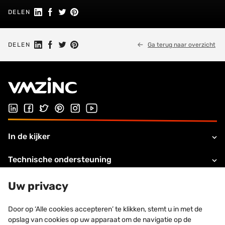
Deel op LinkedIn
Deel op Facebook
Delen op Twitter
Delen op Pinterest
DELEN
Deel op LinkedIn
Deel op Facebook
Delen op Twitter
Delen op Pinterest
DELEN
Ga terug naar overzicht
Volg ons op LinkedIn
Volg ons op Facebook
Volg ons op Twitter
Volg ons op Pinterest
Volg ons op Instagram
Bezoek ons YouTube-kanaal
In de kijker
Technische ondersteuning
Over VZMINC
Uw privacy
Legale informatie
Door op ‘Alle cookies accepteren’ te klikken, stemt u in met de
opslag van cookies op uw apparaat om de navigatie op de