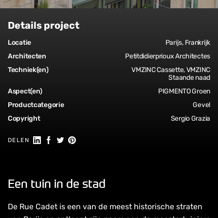
Details project
Locatie
Parijs, Frankrijk
Architecten
Petitdidierprioux Architectes
Techniek(en)
VMZINC Cassette, VMZINC
Staande naad
Aspect(en)
PIGMENTO Groen
Productcategorie
Gevel
Copyright
Sergio Grazia
Deel op LinkedIn
Deel op Facebook
Delen op Twitter
Delen op Pinterest
DELEN
Een tuin in de stad
De Rue Cadet is een van de meest historische straten