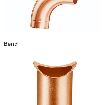
Bend
Kum/tappestykke