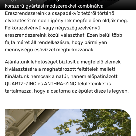
korszerű gyártási módszerekkel kombinálva
Ereszrendszereink a csapadékvíz tetőről történő
elvezetését minden igénynek megfelelően oldják meg.
Félkörszelvényű vagy négyszögszelvényű
ereszrendszereink közül választhat. Ezen belül több
fajta méret áll rendelkezésre, hogy bármilyen
mennyiségű esővízzel megbirkózzanak.
Ajánlatunk lehetőséget biztosít a megfelelő elemek
kiválasztására a meghatározott feltételek mellett.
Kínálatunk nemcsak a natúr, hanem előpatinázott
QUARTZ-ZINC és ANTHRA-ZINC felületeinket is
tartalmazza, hogy a csatorna az épület dísze is legyen.