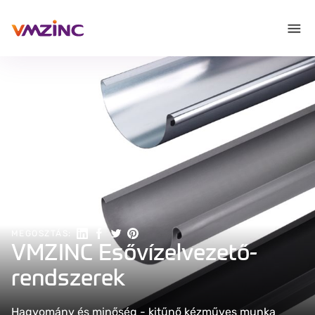
Megosztás a Linkedin-en
Megosztás Facebookon
Megosztás a Twitteren
Megosztás a Pinteresten
MEGOSZTÁS:
VMZINC Esővízelvezető-
rendszerek
Hagyomány és minőség - kitűnő kézműves munka