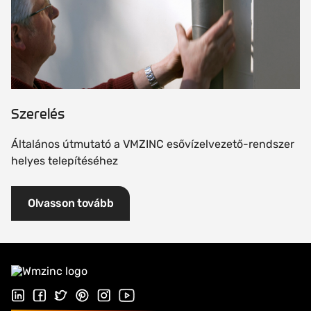
Szerelés
Általános útmutató a VMZINC esővízelvezető-rendszer
helyes telepítéséhez
Olvasson tovább
Kövessen minket a LinkedIn-en
Kövessen minket Facebookon
Kövessen minket a Twitteren
Kövessen minket a Pinterest oldalon
Follow us on Instagram
Látogasson el Youtube csatornánkra