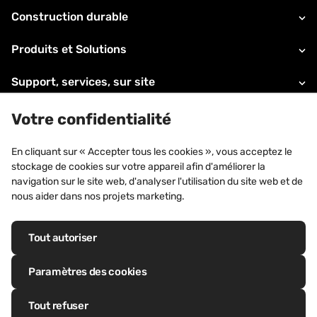
Construction durable
Produits et Solutions
Support, services, sur site
A propos de VMZINC
Votre confidentialité
Informations légales
En cliquant sur « Accepter tous les cookies », vous acceptez le
stockage de cookies sur votre appareil afin d'améliorer la
Contacts
navigation sur le site web, d'analyser l'utilisation du site web et de
nous aider dans nos projets marketing.
Tout autoriser
Marques déposées : VM Building Solutions®, VMZINC®, QUARTZ-ZINC®,
ANTHRA-ZINC®, PIGMENTO®, AZENGAR®, ADEKA®, PRO-ZINC®,
Paramètres des cookies
MOZAIK®
Tout refuser