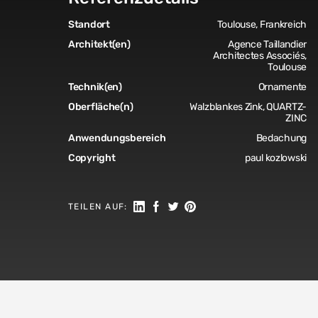
Standort
Toulouse, Frankreich
Architekt(en)
Agence Taillandier
Architectes Associés,
Toulouse
Technik(en)
Ornamente
Oberfläche(n)
Walzblankes Zink, QUARTZ-
ZINC
Anwendungsbereich
Bedachung
Copyright
paul kozlowski
Auf LinkedIn teilen
Auf Facebook teilen
Auf Twitter teilen
Auf Pinterest teilen
TEILEN AUF: