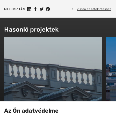
Megosztás a Linkedin-en
Megosztás Facebookon
Megosztás a Twitteren
Megosztás a Pinteresten
MEGOSZTÁS
Vissza az áttekintéshez
Hasonló projektek
Az Ön adatvédelme