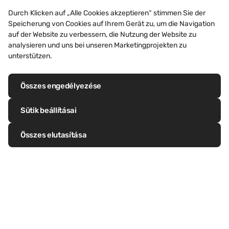
Durch Klicken auf „Alle Cookies akzeptieren“ stimmen Sie der
Speicherung von Cookies auf Ihrem Gerät zu, um die Navigation
auf der Website zu verbessern, die Nutzung der Website zu
IRODÁK ÉS KERESKEDELMI ÉPÜLETEK,
analysieren und uns bei unseren Marketingprojekten zu
BEVÁSÁRLÓKÖZPONTOK, SZÁLLODÁK
unterstützen.
Duchess of Cornwall Inn,
Poundbury (Egyesült
Királyság)
Összes engedélyezése
Sütik beállításai
Fedezze fel ezt a projektet
Összes elutasítása