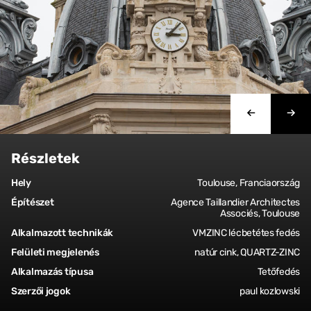
Részletek
Hely
Toulouse, Franciaország
Építészet
Agence Taillandier Architectes
Associés, Toulouse
Alkalmazott technikák
VMZINC lécbetétes fedés
Felületi megjelenés
natúr cink, QUARTZ-ZINC
Alkalmazás típusa
Tetőfedés
Szerzői jogok
paul kozlowski