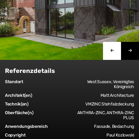
Referenzdetails
Standort
West Sussex, Vereinigtes
Königreich
Architekt(en)
Matt Architecture
Technik(en)
VMZINC Stehfalzdeckung
Oberfläche(n)
ANTHRA-ZINC, ANTHRA-ZINC
PLUS
Anwendungsbereich
Fassade, Bedachung
Copyright
Paul Kozlowski