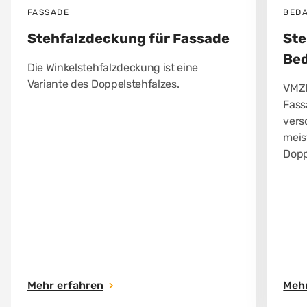
FASSADE
BED
Stehfalzdeckung für Fassade
Ste
Be
Die Winkelstehfalzdeckung ist eine
Variante des Doppelstehfalzes.
VMZI
Fass
vers
meis
Dopp
Mehr erfahren
Mehr