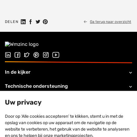
Share on Linkedin
Share on Facebook
Share on Twitter
Share on Pinterest
DELEN
Ga terug naar overzicht
Follow us on LinkedIn
Follow us on Facebook
Follow us on Twitter
Follow us on Pinterest
Follow us on Instagram
Visit our Youtube channel
In de kijker
Technische ondersteuning
Over VMZINC
Uw privacy
Legale informatie
Door op ‘Alle cookies accepteren’ te klikken, stemt u in met de
opslag van cookies op uw apparaat om de navigatie op de
Contacteer ons
website te verbeteren, het gebruik van de website te analyseren
en ons te helpen bij onze marketingprojecten.