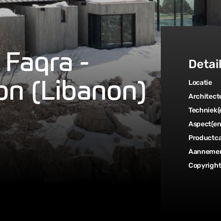
 Faqra -
Detai
n (Libanon)
Locatie
Architect
Techniek(
Aspect(en
Productca
Aannemer
Copyrigh