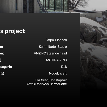
ls project
Faqra, Libanon
en
Karim Nader Studio
en)
VMZINC Staande naad
)
ANTHRA-ZINC
tegorie
Dak
(s)
Modelo s.a.l.
t
Dia Mrad, Christopher
Antaki, Marwan Harmouche