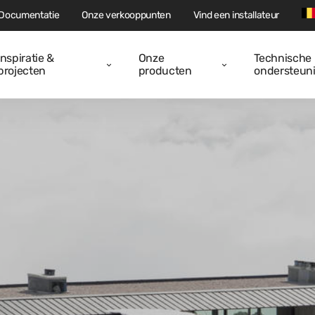
Documentatie
Onze verkooppunten
Vind een installateur
Inspiratie &
Onze
Technische
projecten
producten
ondersteun