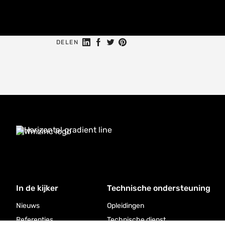
Deel op LinkedIn
Deel op Facebook
Delen op Twitter
Delen op Pinterest
DELEN
In de kijker
Technische ondersteuning
Nieuws
Opleidingen
Referenties
Technische dienst