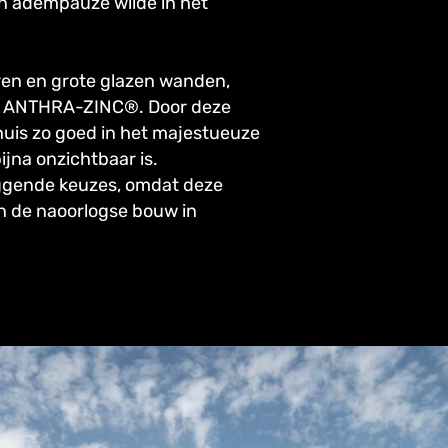
en adempauze wilde in het
ren en grote glazen wanden,
uit ANTHRA-ZINC®. Door deze
uis zo goed in het majestueuze
jna onzichtbaar is.
iggende keuzes, omdat deze
n de naoorlogse bouw in