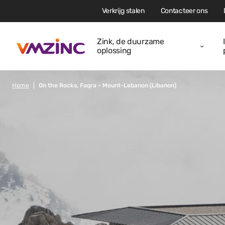
Verkrijg stalen
Contacteer ons
Zink, de duurzame
oplossing
Home
On the Rocks, Faqra - Mount-Lebanon (Libanon)