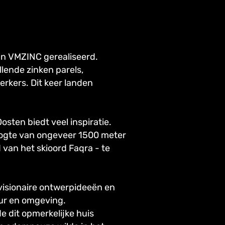
van VMZINC gerealiseerd.
llende zinken parels,
kers. Dit keer landen
sten biedt veel inspiratie.
oogte van ongeveer 1500 meter
 van het skioord Faqra - te
visionaire ontwerpideeën en
uur en omgeving.
 dit opmerkelijke huis