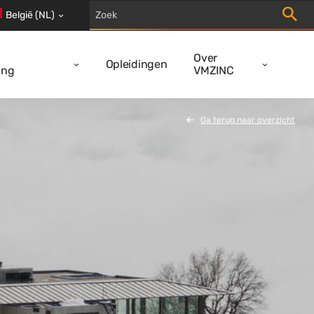
Trigger
België (NL)
Over
Opleidingen
ing
VMZINC
Ga terug naar overzicht