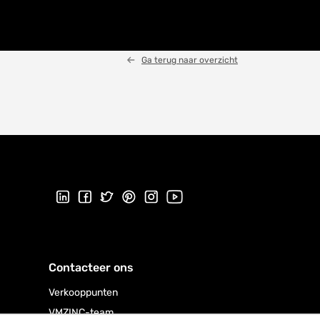
Ga terug naar overzicht
Volg ons op LinkedIn
Volg ons op Facebook
Volg ons op Twitter
Volg ons op Pinterest
Volg ons op Instagram
Bezoek ons YouTube-kanaal
Contacteer ons
Verkooppunten
VMZINC-team