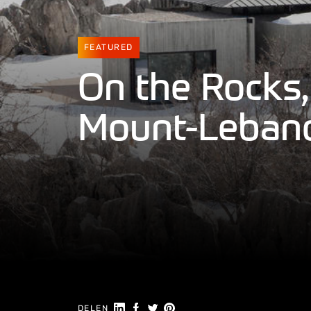
FEATURED
On the Rocks,
Mount-Lebano
Deel op LinkedIn
Deel op Facebook
Delen op Twitter
Delen op Pinterest
DELEN