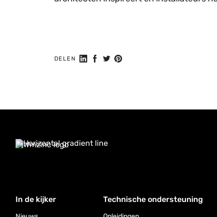
Deel op LinkedIn
Deel op Facebook
Delen op Twitter
Delen op Pinterest
DELEN
In de kijker
Technische ondersteuning
Nieuws
Opleidingen