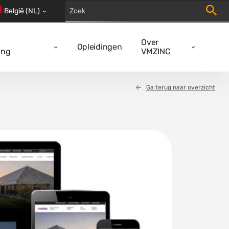
Trigger
België (NL)
Over
Opleidingen
ing
VMZINC
Ga terug naar overzicht