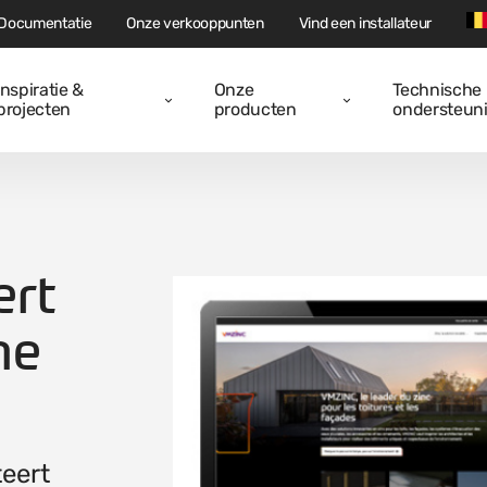
Documentatie
Onze verkooppunten
Vind een installateur
Inspiratie &
Onze
Technische
projecten
producten
ondersteun
ert
he
teert