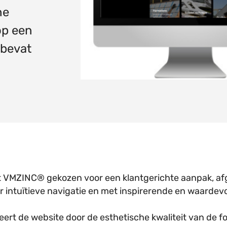
he
op een
 bevat
In
cebook
 Twitter
 op Pinterest
ft VMZINC® gekozen voor een klantgerichte aanpak, a
 intuïtieve navigatie en met inspirerende en waardev
eert de website door de esthetische kwaliteit van de fo