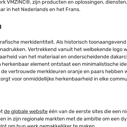
 merk VMZINC®, zijn producten en oplossingen, diensten
ar in het Nederlands en het Frans.
p
afische merkidentiteit. Als historisch toonaangevend
benadrukken. Vertrekkend vanuit het welbekende logo 
aarheid van het materiaal en onderscheidende dakarc
ch herkenbaar element ontstaat een minimalistische iden
n de vertrouwde merkkleuren oranje en paars hebben 
zorgt voor onmiddellijke herkenbaarheid in elke commun
et
de globale website
één van de eerste sites die een
ollen in zijn regionale markten met de ambitie om een 
helpt om hun werk gemakkelijker te maken.