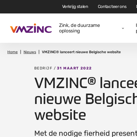
Verkrijg stalen
Contacteer ons
Zink, de duurzame
oplossing
Home
Nieuws
VMZINC® lanceert nieuwe Belgische website
BEDRIJF /
31 MAART 2022
VMZINC® lance
nieuwe Belgisc
website
Met de nodige fierheid presen