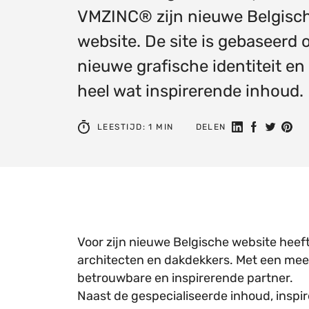
VMZINC® zijn nieuwe Belgisc
website. De site is gebaseerd 
nieuwe grafische identiteit en
heel wat inspirerende inhoud.
Deel op Linked
Deel op Fa
Delen op
Delen
LEESTIJD: 1 MIN
DELEN
Voor zijn nieuwe Belgische website hee
architecten en dakdekkers. Met een meer
betrouwbare en inspirerende partner.
Naast de gespecialiseerde inhoud, inspir