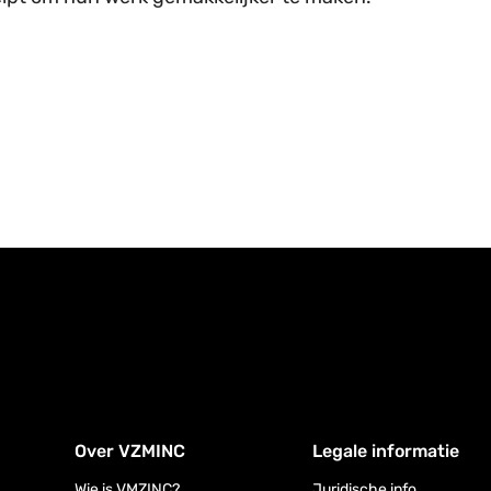
Over VZMINC
Legale informatie
Wie is VMZINC?
Juridische info