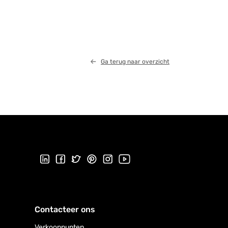
Ga terug naar overzicht
Volg ons op LinkedIn
Volg ons op Facebook
Volg ons op Twitter
Volg ons op Pinterest
Volg ons op Instagram
Bezoek ons YouTube-kanaal
Contacteer ons
Verkooppunten