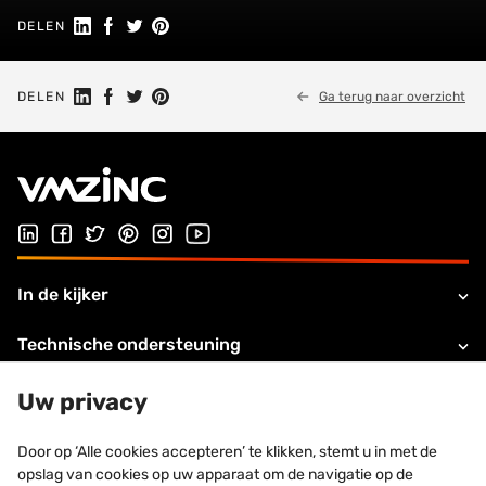
Deel op LinkedIn
Deel op Facebook
Delen op Twitter
Delen op Pinterest
DELEN
Deel op LinkedIn
Deel op Facebook
Delen op Twitter
Delen op Pinterest
DELEN
Ga terug naar overzicht
Volg ons op LinkedIn
Volg ons op Facebook
Volg ons op Twitter
Volg ons op Pinterest
Volg ons op Instagram
Bezoek ons YouTube-kanaal
In de kijker
Technische ondersteuning
Over VZMINC
Uw privacy
Legale informatie
Door op ‘Alle cookies accepteren’ te klikken, stemt u in met de
opslag van cookies op uw apparaat om de navigatie op de