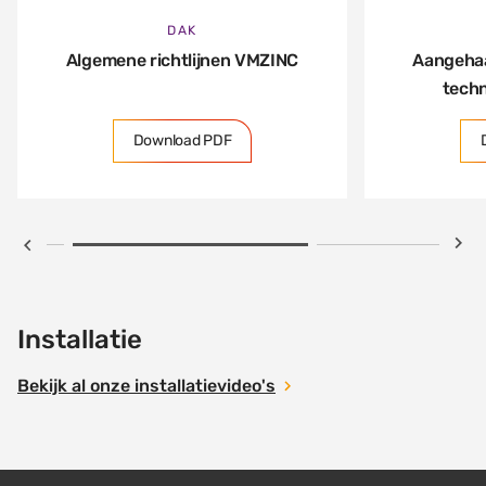
DAK
Algemene richtlijnen VMZINC
Aangehaa
techn
Download PDF
Installatie
Bekijk al onze installatievideo's