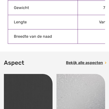
Gewicht
7.
Lengte
Van 0
Breedte van de naad
Aspect
Bekijk alle aspecten