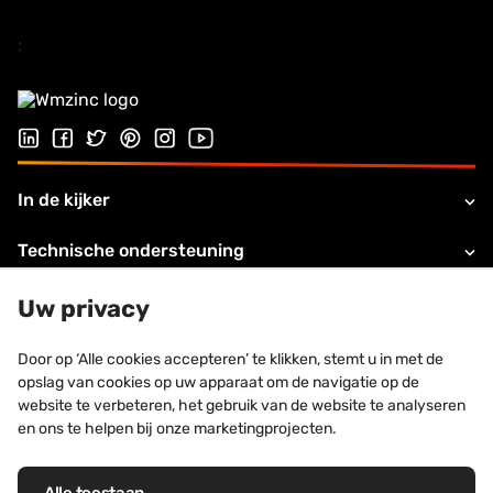
;
Volg ons op LinkedIn
Volg ons op Facebook
Volg ons op Twitter
Volg ons op Pinterest
Volg ons op Instagram
Bezoek ons YouTube-kanaal
In de kijker
Technische ondersteuning
Over VZMINC
Uw privacy
Legale informatie
Door op ‘Alle cookies accepteren’ te klikken, stemt u in met de
opslag van cookies op uw apparaat om de navigatie op de
Contacteer ons
website te verbeteren, het gebruik van de website te analyseren
en ons te helpen bij onze marketingprojecten.
Alle toestaan