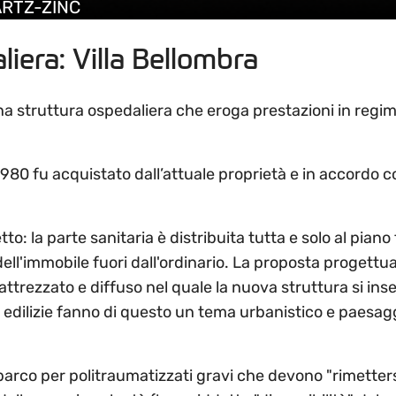
UARTZ-ZINC
iera: Villa Bellombra
na struttura ospedaliera che eroga prestazioni in regim
1980 fu acquistato dall’attuale proprietà e in accordo c
to: la parte sanitaria è distribuita tutta e solo al piano 
dell'immobile fuori dall'ordinario. La proposta proge
trezzato e diffuso nel quale la nuova struttura si inser
fici edilizie fanno di questo un tema urbanistico e paesa
co per politraumatizzati gravi che devono "rimettersi in