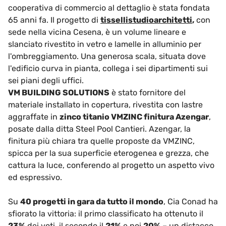
cooperativa di commercio al dettaglio è stata fondata
65 anni fa. Il progetto di
tissellistudioarchitetti
,
con
sede nella vicina Cesena, è un volume lineare e
slanciato rivestito in vetro e lamelle in alluminio per
l'ombreggiamento. Una generosa scala, situata dove
l'edificio curva in pianta, collega i sei dipartimenti sui
sei piani degli uffici.
VM BUILDING SOLUTIONS
è stato fornitore del
materiale installato in copertura, rivestita con lastre
aggraffate in
zinco titanio VMZINC finitura Azengar
,
posate dalla ditta Steel Pool Cantieri. Azengar, la
finitura più chiara tra quelle proposte da VMZINC,
spicca per la sua superficie eterogenea e grezza, che
cattura la luce, conferendo al progetto un aspetto vivo
ed espressivo.
Su
40 progetti in gara da tutto il mondo
, Cia Conad ha
sfiorato la vittoria: il primo classificato ha ottenuto il
23%
dei voti, il secondo il
21%
e noi
20%
– un distacco