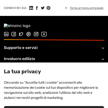
Seguici su Linkedin
Condividi su Facebook
Condividi su Twitter
Condividi su Pinterest
CONDIVIDI SU:
Torna al menu principale
Seguici su LinkedIn
Seguici su Facebook
Seguici su Twitter
Seguici su Pinterest
Seguici su Instagram
Visita il nostro canale Youtube
Supporto e servizi
Involucro edilizio
A proposito di VMZINC
La tua privacy
Informazioni legali
Cliccando su “Accetta tutti i cookie” acconsenti alla
memorizzazione dei cookie sul tuo dispositivo per migliorare la
Contatti
navigazione sul sito web, analizzare l'utilizzo del sito web e
aiutarci nei nostri progetti di marketing.