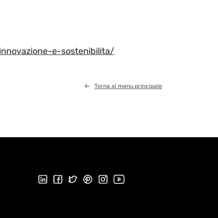
nnovazione-e-sostenibilita/
Torna al menu principale
Seguici su LinkedIn
Seguici su Facebook
Seguici su Twitter
Seguici su Pinterest
Seguici su Instagram
Visita il nostro canale Youtu