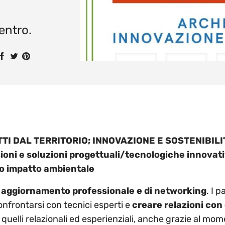
centro.
uici su Linkedin
Condividi su Facebook
Condividi su Twitter
Condividi su Pinterest
TI DAL TERRITORIO; INNOVAZIONE E SOSTENIBILI
sioni e soluzioni progettuali/tecnologiche innovat
so impatto ambientale
 aggiornamento professionale e di networking
. I 
confrontarsi con tecnici esperti e
creare relazioni con 
 quelli relazionali ed esperienziali, anche grazie al mo