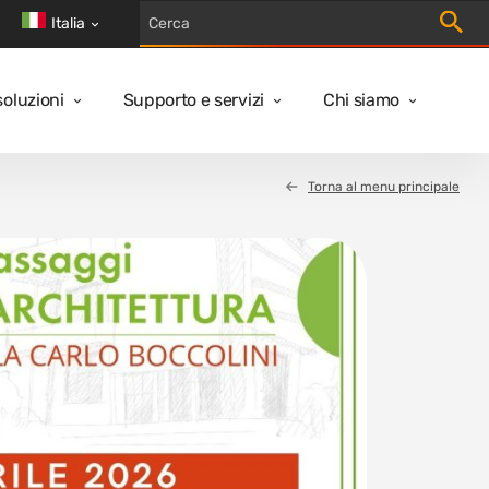
Avvia r
Italia
soluzioni
Supporto e servizi
Chi siamo
Torna al menu principale