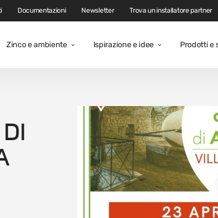
i
Documentazioni
Newsletter
Trova un installatore partner
Zinco e ambiente
Ispirazione e idee
Prodotti e 
 DI
A