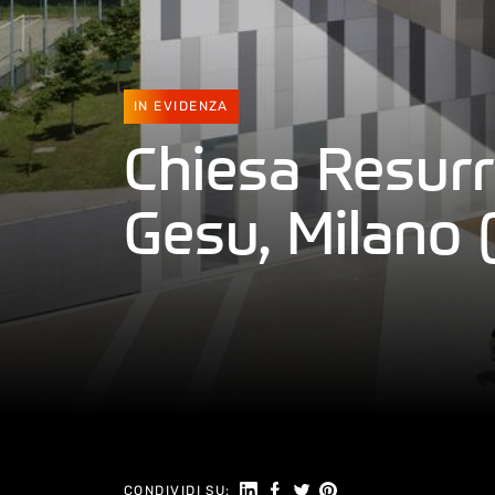
IN EVIDENZA
Chiesa Resurr
Gesu, Milano (
Seguici su Linkedin
Condividi su Facebook
Condividi su Twitter
Condividi su Pinteres
CONDIVIDI SU: