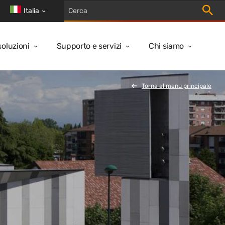
Avvia r
Italia
soluzioni
Supporto e servizi
Chi siamo
Torna al menu principale