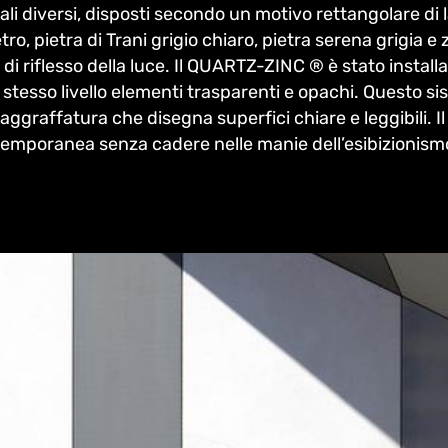
ali diversi, disposti secondo un motivo rettangolare di 
etro, pietra di Trani grigio chiaro, pietra serena grigia
, di riflesso della luce. Il QUARTZ-ZINC ® è stato insta
o stesso livello elementi trasparenti e opachi. Questo si
ggraffatura che disegna superfici chiare e leggibili. Il
temporanea senza cadere nelle manie dell’esibizionismo