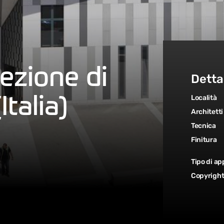
ezione di
Detta
Italia)
Località
Architetti
Tecnica
Finitura
Tipo di ap
Copyrigh
t