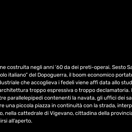
e costruita negli anni ‘60 da dei preti-operai. Sesto Sa
lo italiano” del Dopoguerra, il boom economico portato
striale che accoglieva i fedeli viene affi data allo stu
’architettura troppo espressiva o troppo declamatoria. 
 parallelepipedi contenenti la navata, gli uffici dei sac
are una piccola piazza in continuità con la strada, int
nella cattedrale di Vigevano, cittadina della provincia 
si all’aperto.