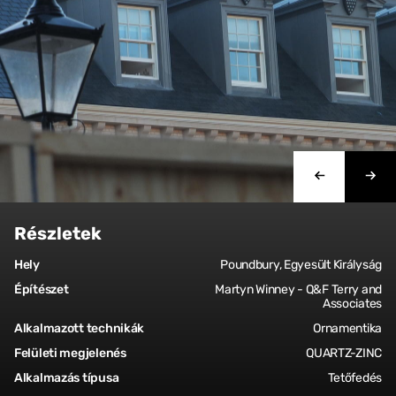
Részletek
Hely
Poundbury, Egyesült Királyság
Építészet
Martyn Winney - Q&F Terry and
Associates
Alkalmazott technikák
Ornamentika
Felületi megjelenés
QUARTZ-ZINC
Alkalmazás típusa
Tetőfedés