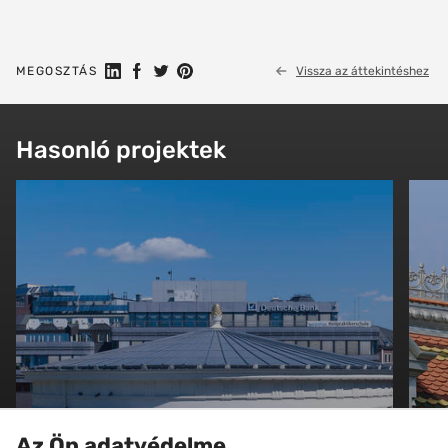
Megosztás a Linkedin-en
Megosztás Facebookon
Megosztás a Twitteren
Megosztás a Pinteresten
MEGOSZTÁS
Vissza az áttekintéshez
Hasonló projektek
Az Ön adatvédelme