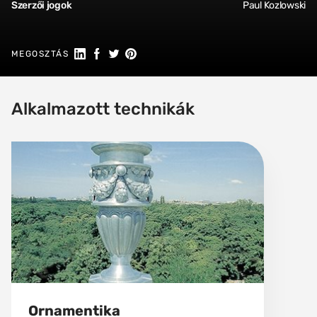
Szerzői jogok
Paul Kozlowski
Megosztás a Linkedin-en
Megosztás Facebookon
Megosztás a Twitteren
Megosztás a Pinteresten
MEGOSZTÁS
Alkalmazott technikák
Ornamentika