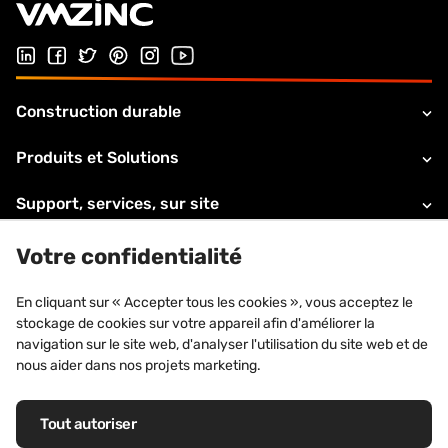
Suivez-nous sur LinkedIn
Suivez-nous sur Facebook
Follow us on Twitter
Suivez-nous sur Pinterest
Suivez-nous sur Instagram
Visiter notre chaîne Youtube
Construction durable
Produits et Solutions
Support, services, sur site
A propos de VMZINC
Votre confidentialité
Informations légales
En cliquant sur « Accepter tous les cookies », vous acceptez le
stockage de cookies sur votre appareil afin d'améliorer la
Contacts
navigation sur le site web, d'analyser l'utilisation du site web et de
nous aider dans nos projets marketing.
Tout autoriser
Marques déposées : VM Building Solutions®, VMZINC®, QUARTZ-ZINC®,