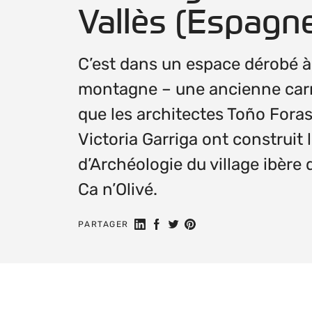
Vallès (Espagn
C’est dans un espace dérobé à
montagne – une ancienne carr
que les architectes Toño Foras
Victoria Garriga ont construit
d’Archéologie du village ibère 
Ca n’Olivé.
Partager sur LinkedIn
Partager sur Facebook
Share on Twitter
Partager sur Pinterest
PARTAGER