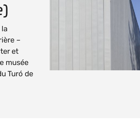
e)
 la
ière –
ter et
 le musée
du Turó de