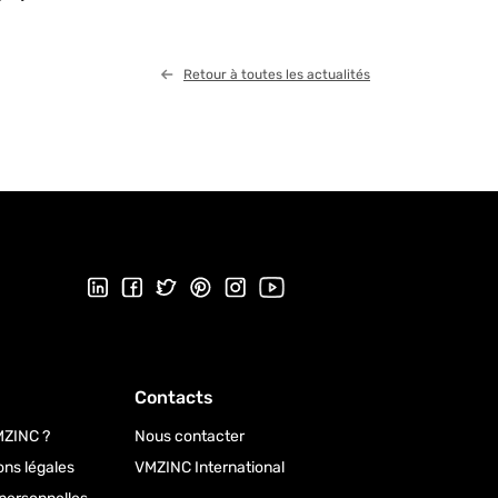
Retour à toutes les actualités
Suivez-nous sur LinkedIn
Suivez-nous sur Facebook
Follow us on Twitter
Suivez-nous sur Pinterest
Suivez-nous sur Instagram
Visiter notre chaîne Youtube
Contacts
MZINC ?
Nous contacter
ons légales
VMZINC International