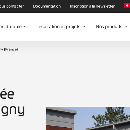
ous contacter
Documentation
Inscription à la newsletter
ion durable
Inspiration et projets
Nos produits
ny (France)
cée
agny