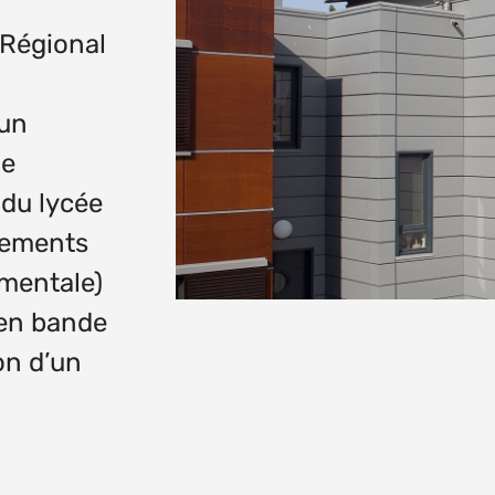
 Régional
 un
de
 du lycée
gements
mentale)
 en bande
on d’un