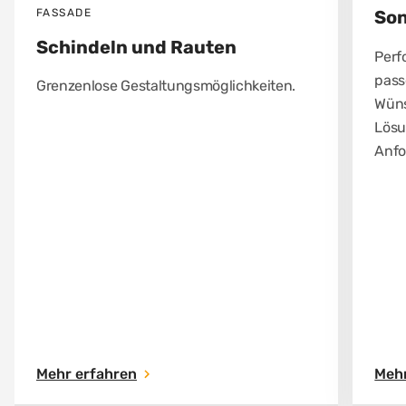
FASSADE
So
Schindeln und Rauten
Perf
pass
Grenzenlose Gestaltungsmöglichkeiten.
Wüns
Lösu
Anfo
Mehr erfahren
Mehr