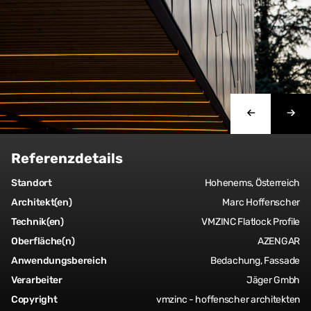
Referenzdetails
Standort
Hohenems, Österreich
Architekt(en)
Marc Hoffenscher
Technik(en)
VMZINC Flatlock Profile
Oberfläche(n)
AZENGAR
Anwendungsbereich
Bedachung, Fassade
Verarbeiter
Jäger Gmbh
Copyright
vmzinc - hoffenscher architekten