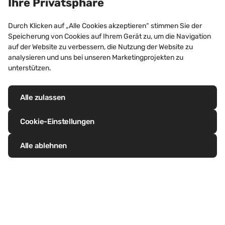
Ihre Privatsphäre
BÜRO- UND GESCHÄFTSGEBÄUDE,
Durch Klicken auf „Alle Cookies akzeptieren“ stimmen Sie der
EINKAUFSZENTREN, HOTELS
Speicherung von Cookies auf Ihrem Gerät zu, um die Navigation
Bull Pub, Berkshire
auf der Website zu verbessern, die Nutzung der Website zu
(Vereinigtes Königreich)
analysieren und uns bei unseren Marketingprojekten zu
unterstützen.
Entdecken Sie dieses Projekt
Alle zulassen
Cookie-Einstellungen
Alle ablehnen
Folgen Sie uns auf LinkedIn
Folgen Sie uns auf Facebook
Folgen Sie uns auf Twitter
Folgen Sie uns auf Pinterest
Folgen Sie uns auf Instagram
Besuchen Sie unseren Youtube Kana