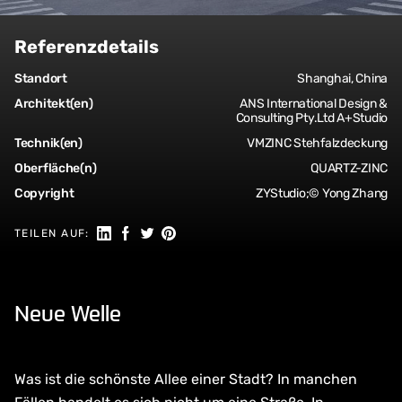
Referenzdetails
Standort
Shanghai, China
Architekt(en)
ANS International Design &
Consulting Pty.Ltd A+Studio
Technik(en)
VMZINC Stehfalzdeckung
Oberfläche(n)
QUARTZ-ZINC
Copyright
ZYStudio;© Yong Zhang
Auf LinkedIn teilen
Auf Facebook teilen
Auf Twitter teilen
Auf Pinterest teilen
TEILEN AUF:
Neue Welle
Was ist die schönste Allee einer Stadt? In manchen