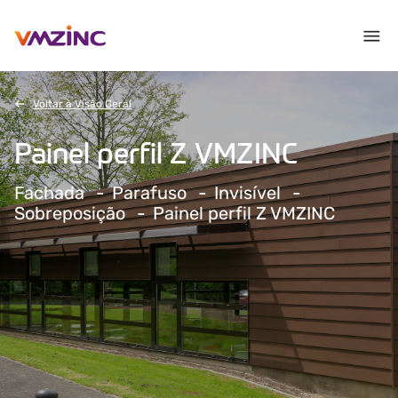
Voltar à Visão Geral
Painel perfil Z VMZINC
Fachada
Parafuso
Invisível
Sobreposição
Painel perfil Z VMZINC