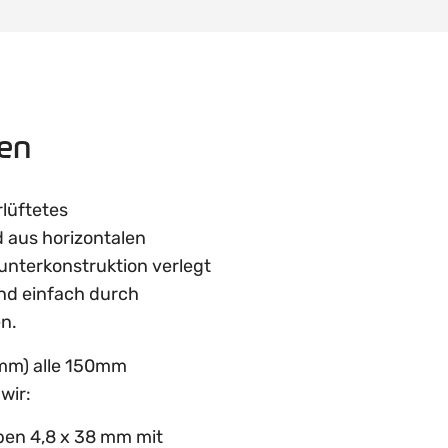
nen
lüftetes
 aus horizontalen
lunterkonstruktion verlegt
und einfach durch
n.
0mm) alle 150mm
wir:
ben 4,8 x 38 mm mit