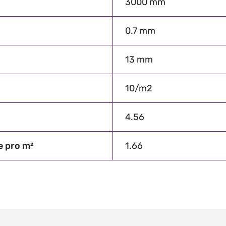
3000 mm
0.7 mm
13 mm
10/m2
4.56
e pro m²
1.66