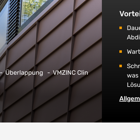
Vorte
Daue
Abd
Wart
Schn
Überlappung
VMZINC Clin
was 
Lös
Allgem