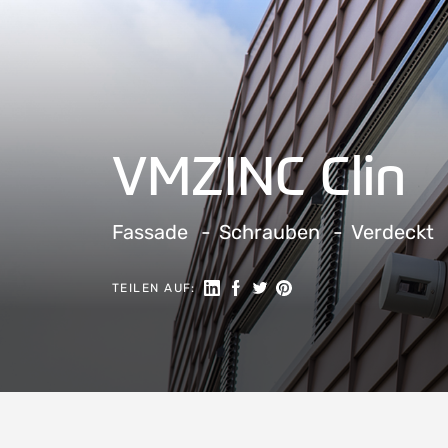
VMZINC Clin
Fassade
Schrauben
Verdeckt
Auf LinkedIn teilen
Auf Facebook teilen
Auf Twitter teilen
Auf Pinterest teilen
TEILEN AUF: