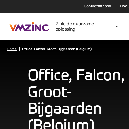
Contacteer ons
Docu
Zink, de duurzame
oplossing
Home
Office, Falcon, Groot-Bijgaarden (Belgium)
Office, Falcon,
Groot-
Bijgaarden
(Belgium)