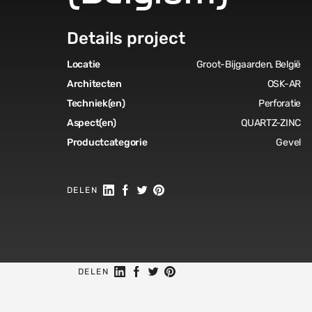
Details project
Locatie
Groot-Bijgaarden, België
Architecten
OSK-AR
Techniek(en)
Perforatie
Aspect(en)
QUARTZ-ZINC
Productcategorie
Gevel
Share on Linkedin
Share on Facebook
Share on Twitter
Share on Pinterest
DELEN
Share on Linkedin
Share on Facebook
Share on Twitter
Share on Pinterest
DELEN