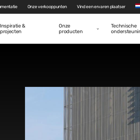
mentatie
Onze verkooppunten
Vind een ervaren plaatser
Inspiratie &
Onze
Technische
projecten
producten
ondersteuni