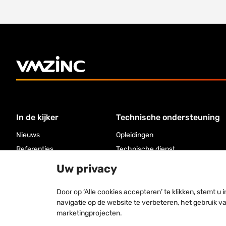
In de kijker
Technische ondersteuning
Nieuws
Opleidingen
Referenties
Technische dienst
Documentatie
Uw privacy
Door op ‘Alle cookies accepteren’ te klikken, stemt 
navigatie op de website te verbeteren, het gebruik v
marketingprojecten.
Registered trademarks: VM Building Solutions®, VMZINC®, QUARTZ-Z