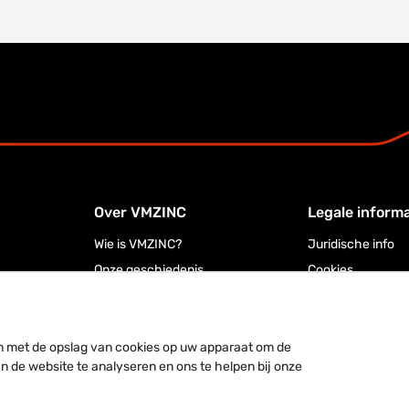
Over VMZINC
Legale informa
Wie is VMZINC?
Juridische info
Onze geschiedenis
Cookies
Privacy policy
u in met de opslag van cookies op uw apparaat om de
an de website te analyseren en ons te helpen bij onze
INC®, ANTHRA-ZINC®, PIGMENTO®, AZENGAR®, ADEKA®, PRO-ZINC®, MOZAIK®