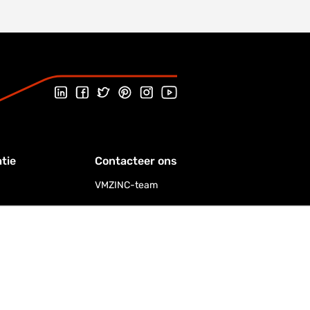
Follow us on LinkedIn
Follow us on Facebook
Follow us on Twitter
Follow us on Pinterest
Follow us on Instagram
Visit our Youtube channel
tie
Contacteer ons
VMZINC-team