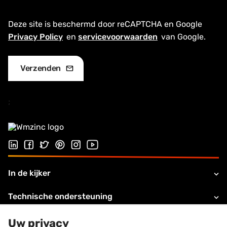
Deze site is beschermd door reCAPTCHA en Google
Privacy Policy
en
servicevoorwaarden
van Google.
;
Follow us on LinkedIn
Follow us on Facebook
Follow us on Twitter
Follow us on Pinterest
Follow us on Instagram
Visit our Youtube channel
In de kijker
Technische ondersteuning
Over VMZINC
Uw privacy