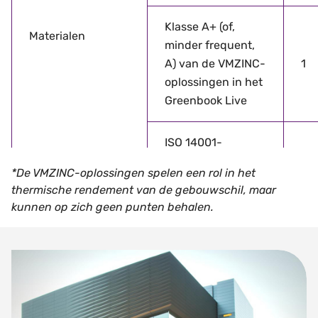
Klasse A+ (of,
Materialen
minder frequent,
A) van de VMZINC-
1
oplossingen in het
Greenbook Live
ISO 14001-
certificaat voor
*De VMZINC-oplossingen spelen een rol in het
alle productiesites
1
thermische rendement van de gebouwschil, maar
van de VMZINC-
kunnen op zich geen punten behalen.
oplossingen
VMZINC & LEED®
Gedurende de
implementaties
weinig
zinkoverschotten,