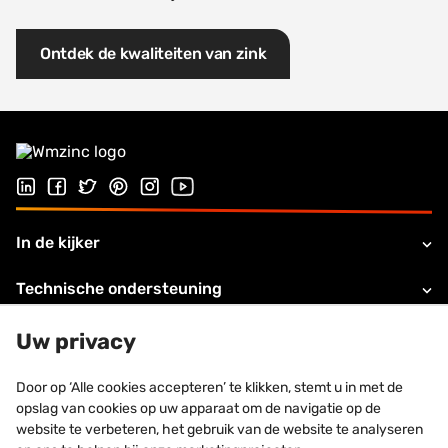
Ontdek de kwaliteiten van zink
Volg ons op LinkedIn
Volg ons op Facebook
Volg ons op Twitter
Volg ons op Pinterest
Volg ons op Instagram
Bezoek ons YouTube-kanaal
In de kijker
Technische ondersteuning
Over VZMINC
Uw privacy
Legale informatie
Door op ‘Alle cookies accepteren’ te klikken, stemt u in met de
opslag van cookies op uw apparaat om de navigatie op de
Contacteer ons
website te verbeteren, het gebruik van de website te analyseren