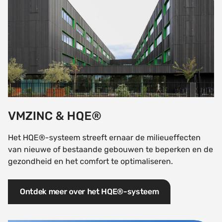
punten aan de
*
oppervlakte van
de VMZINC-
systemen.
Fotovoltaïsch
afdekkingssysteem
5
met staande naad
van VMZINC
VMZINC & HQE®
Protocol AFSSET
Het HQE®-systeem streeft ernaar de milieueffecten
van nieuwe of bestaande gebouwen te beperken en de
COV/formaldehyde
gezondheid en het comfort te optimaliseren.
voor de
1
binnenoplossing
VMZ Opus
Ontdek meer over het HQE®-systeem
Gezondheid
Klasse