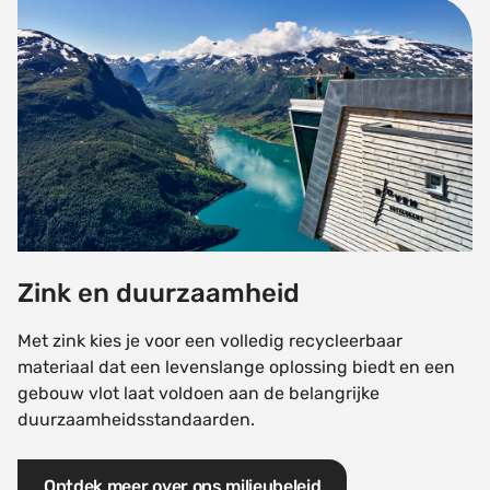
Zink en duurzaamheid
A+/COV/Formaldehyde
(Frans decreet van
1
23 maart 2011 op
de wettelijke
etikettering)
Zink en duurzaamheid
Met zink kies je voor een volledig recycleerbaar
materiaal dat een levenslange oplossing biedt en een
gebouw vlot laat voldoen aan de belangrijke
duurzaamheidsstandaarden.
Ontdek meer over ons milieubeleid