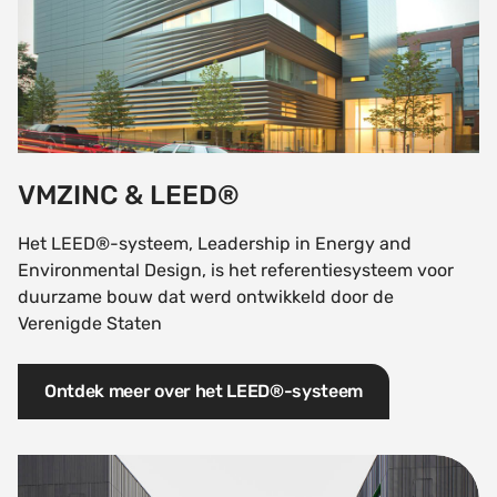
Afval
die 100%
4
recycleerbaar zijn
(afvalpercentage =
5% à
<<<1,9 ton/100 m²)
VMZINC & LEED®
Compatibiliteit van
de VMZINC-
Het LEED®-systeem, Leadership in Energy and
systemen met de
Environmental Design, is het referentiesysteem voor
krachtigste
*
duurzame bouw dat werd ontwikkeld door de
isolerende
Verenigde Staten
materialen
(rendement, dikte)
Ontdek meer over het LEED®-systeem
Energie
Beperkte
VMZINC & HQE®
thermische