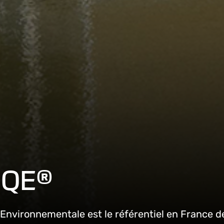
st
HQE®
nvironnementale est le référentiel en France d