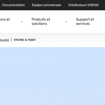
Documentation
Équipe commerciale
Distributeurs VMZINC
ions et
Produits et
Support et
solutions
services
durable
VMZINC & HQE®