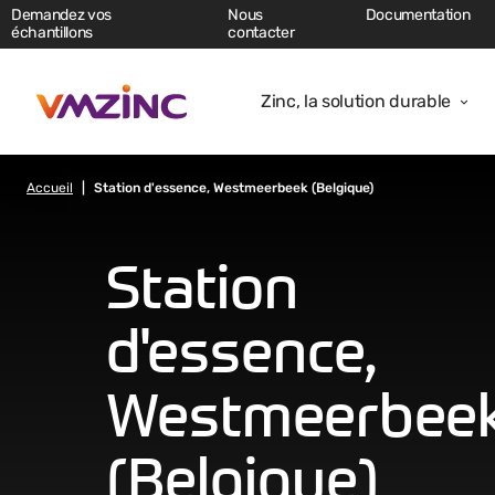
Demandez vos
Nous
Documentation
échantillons
contacter
Zinc, la solution durable
Accueil
Station d'essence, Westmeerbeek (Belgique)
Station
d'essence,
Westmeerbee
(Belgique)