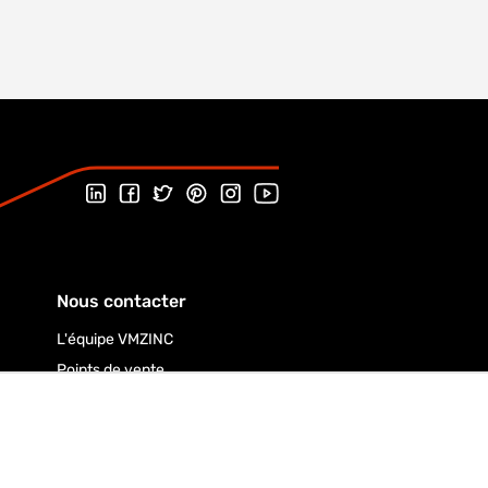
Suivez-nous sur LinkedIn
Suivez-nous sur Facebook
Suivez-nous sur Twitter
Suivez-nous sur Pinterest
Suivez-nous sur Instagram
Visitez notre chaîne YouTube
Nous contacter
L'équipe VMZINC
Points de vente
Installateurs de VMZINC @WORK