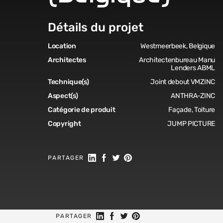
Détails du projet
Location
Westmeerbeek, Belgique
Architectes
Architectenbureau Manu
Lenders ABML
Technique(s)
Joint debout VMZINC
Aspect(s)
ANTHRA-ZINC
Catégorie de produit
Façade, Toiture
Copyright
JUMP PICTURE
Partager sur LinkedIn
Partager sur Facebook
Partager sur Twitter
Partager sur Pinterest
PARTAGER
Partager sur LinkedIn
Partager sur Facebook
Partager sur Twitter
Partager sur Pinterest
PARTAGER