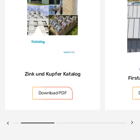
Zink und Kupfer Katalog
Firs
Download PDF