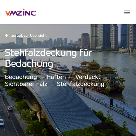
zurück zur Übersicht
Stehfalzdeckung für
Bedachung
Bedachung
Haften
Verdeckt
Sichtbarer Falz
Stehfalzdeckung