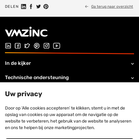
Share on Linkedin
Share on Facebook
Share on Twitter
Share on Pinterest
DELEN
Ga terug naar overzicht
Follow us on LinkedIn
Follow us on Facebook
Follow us on Twitter
Follow us on Pinterest
Follow us on Instagram
Visit our Youtube channel
In de kijker
Technische ondersteuning
Over VMZINC
Uw privacy
Legale informatie
Door op ‘Alle cookies accepteren’ te klikken, stemt u in met de
opslag van cookies op uw apparaat om de navigatie op de
Contacteer ons
website te verbeteren, het gebruik van de website te analyseren
en ons te helpen bij onze marketingprojecten.