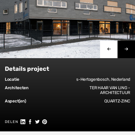
Details project
Locatie
s-Hertogenbosch, Nederland
Architecten
TER HAAR VAN LING -
ARCHITECTUUR
Aspect(en)
QUARTZ-ZINC
Share on Linkedin
Share on Facebook
Share on Twitter
Share on Pinterest
DELEN