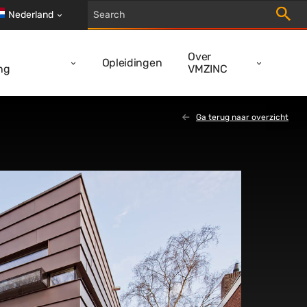
Trigger
Nederland
Over
Opleidingen
ng
VMZINC
Ga terug naar overzicht