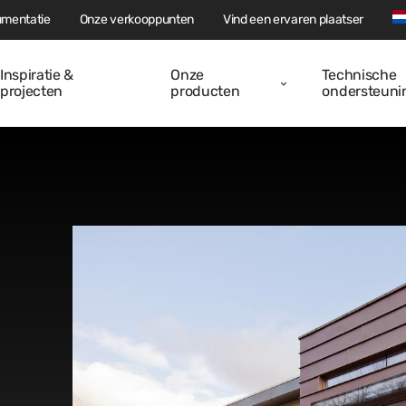
mentatie
Onze verkooppunten
Vind een ervaren plaatser
Inspiratie &
Onze
Technische
projecten
producten
ondersteuni