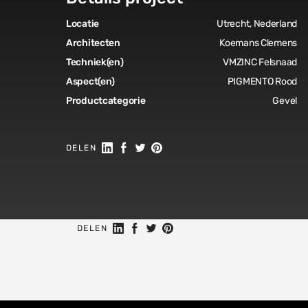
Locatie
Utrecht, Nederland
Architecten
Koemans Clemens
Techniek(en)
VMZINC Felsnaad
Aspect(en)
PIGMENTO Rood
Productcategorie
Gevel
Share on Linkedin
Share on Facebook
Share on Twitter
Share on Pinterest
DELEN
Share on Linkedin
Share on Facebook
Share on Twitter
Share on Pinterest
DELEN