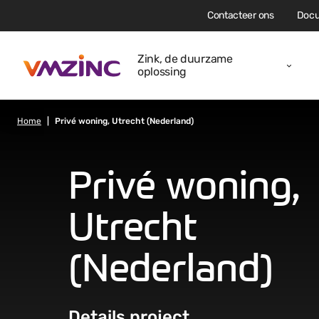
Contacteer ons
Docu
Zink, de duurzame
oplossing
Home
Privé woning, Utrecht (Nederland)
Privé woning,
Utrecht
(Nederland)
Details project