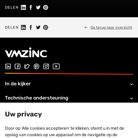
Share on Linkedin
Share on Facebook
Share on Twitter
Share on Pinterest
DELEN
Share on Linkedin
Share on Facebook
Share on Twitter
Share on Pinterest
DELEN
Ga terug naar overzicht
Follow us on LinkedIn
Follow us on Facebook
Follow us on Twitter
Follow us on Pinterest
Follow us on Instagram
Visit our Youtube channel
In de kijker
Technische ondersteuning
Over VMZINC
Uw privacy
Legale informatie
Door op ‘Alle cookies accepteren’ te klikken, stemt u in met de
opslag van cookies op uw apparaat om de navigatie op de