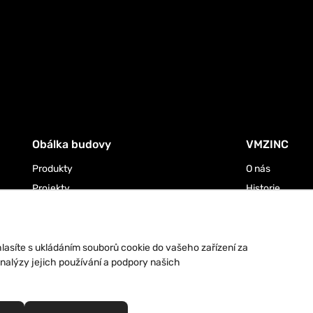
Obálka budovy
VMZINC
Produkty
O nás
Projekty
Historie
Odstíny a barevná provedení
Právní informa
lasíte s ukládáním souborů cookie do vašeho zařízení za
alýzy jejich používání a podpory našich
UARTZ-ZINC®, ANTHRA-ZINC®, PIGMENTO®, AZENGAR®, ADEKA®, PRO-ZINC®, MO