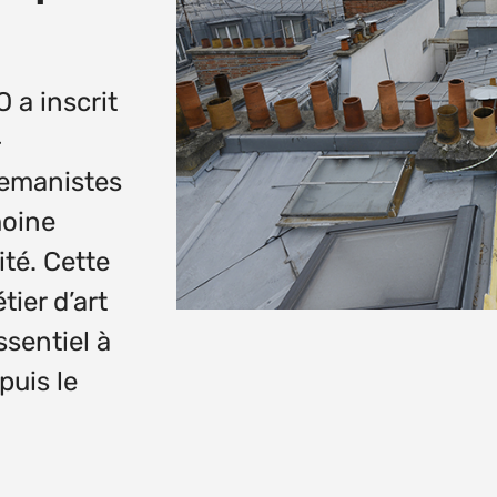
 a inscrit
-
nemanistes
moine
ité. Cette
ier d’art
essentiel à
puis le