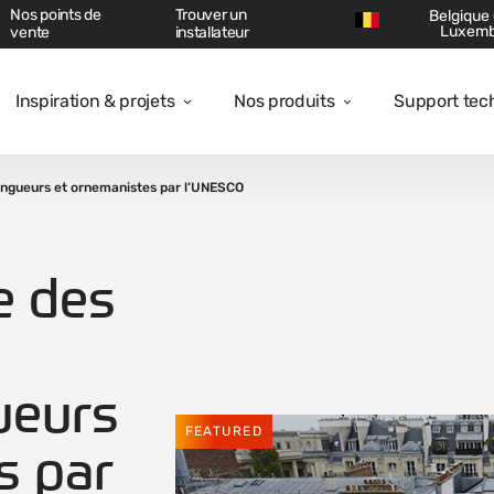
Nos points de
Trouver un
Belgique 
Luxem
vente
installateur
Inspiration & projets
Nos produits
Support tec
ingueurs et ornemanistes par l’UNESCO
e des
ueurs
FEATURED
s par