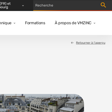
(FR) et
Trigger
bourg
hnique
Formations
À propos de VMZINC
Retourner à l'aperçu