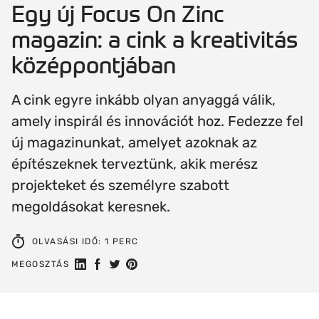
Egy új Focus On Zinc
magazin: a cink a kreativitás
középpontjában
A cink egyre inkább olyan anyaggá válik,
amely inspirál és innovációt hoz. Fedezze fel
új magazinunkat, amelyet azoknak az
építészeknek terveztünk, akik merész
projekteket és személyre szabott
megoldásokat keresnek.
OLVASÁSI IDŐ: 1 PERC
Megosztás a Linkedin-en
Megosztás Facebookon
Megosztás a Twitteren
Megosztás a Pinteresten
MEGOSZTÁS