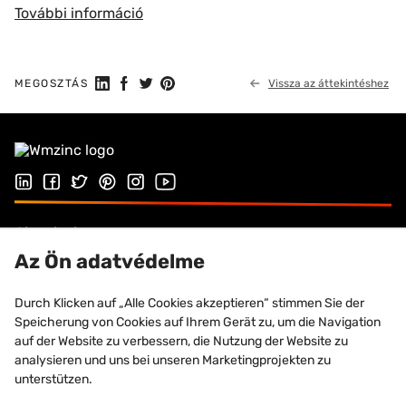
További információ
Megosztás a Linkedin-en
Megosztás Facebookon
Megosztás a Twitteren
Megosztás a Pinteresten
MEGOSZTÁS
Vissza az áttekintéshez
Kövessen minket a LinkedIn-en
Kövessen minket Facebookon
Kövessen minket a Twitteren
Kövessen minket a Pinterest oldalon
Follow us on Instagram
Látogasson el Youtube csatornánkra
Alapelvek
Az Ön adatvédelme
Homlokzatburkolatok
Durch Klicken auf „Alle Cookies akzeptieren“ stimmen Sie der
VMZINC
Speicherung von Cookies auf Ihrem Gerät zu, um die Navigation
auf der Website zu verbessern, die Nutzung der Website zu
Kapcsolat
analysieren und uns bei unseren Marketingprojekten zu
unterstützen.