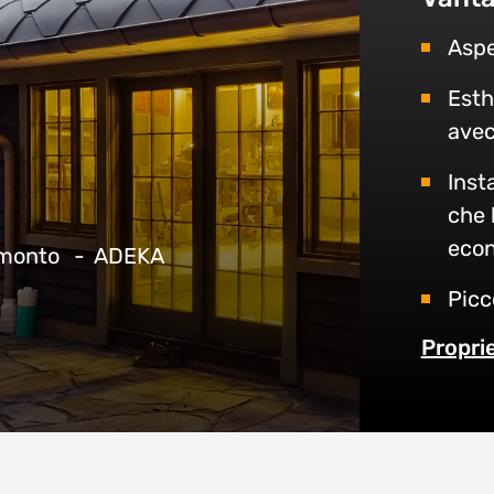
Aspe
Esth
avec
Inst
che 
eco
monto
ADEKA
Picc
t
Proprie