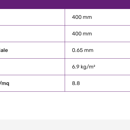
400 mm
400 mm
ale
0.65 mm
6.9 kg/m²
i/mq
8.8