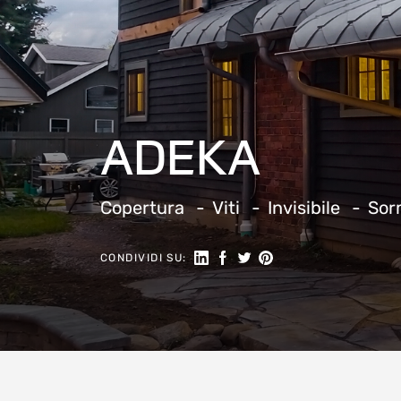
ADEKA
Copertura
Viti
Invisibile
Sor
Seguici su Linkedin
Condividi su Facebook
Condividi su Twitter
Condividi su Pinteres
CONDIVIDI SU: